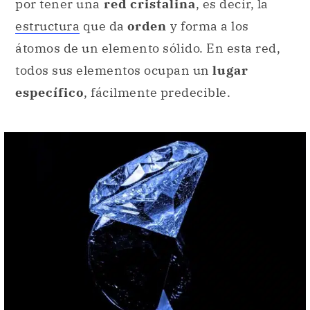
por tener una
red cristalina
, es decir, la
estructura
que da
orden
y forma a los
átomos de un elemento sólido. En esta red,
todos sus elementos ocupan un
lugar
específico
, fácilmente predecible.