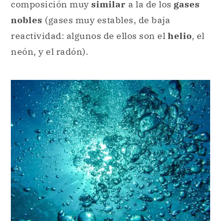
composición muy
similar
a la de los
gases
nobles
(gases muy estables, de baja
reactividad: algunos de ellos son el
helio
, el
neón, y el radón).