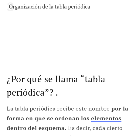
Organización de la tabla periódica
¿Por qué se llama “tabla
periódica”? .
La tabla periódica recibe este nombre
por la
forma en que se ordenan los
elementos
dentro del esquema.
Es decir, cada cierto
periodo o cada cierto número de casillas los
componentes se agrupan en nuevas filas, lo
que provoca que se formen columnas,
llamadas
“grupos”
o
“familias”
, donde