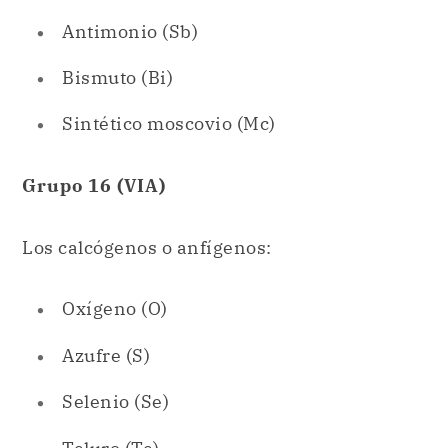
Sintético moscovio (Mc)
Grupo 16 (VIA)
Los calcógenos o anfígenos:
Oxígeno (O)
Azufre (S)
Selenio (Se)
Teluro (Te)
Polonio (Po)
Sintético livermorio (Lv)