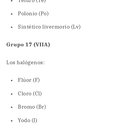
Grupo 17 (VIIA)
Los halógenos:
Flúor (F)
Cloro (Cl)
Bromo (Br)
Yodo (I)
Astato (At)
Sintético teneso (Ts)