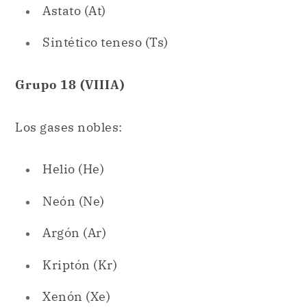
Grupo 18 (VIIIA)
Los gases nobles:
Helio (He)
Neón (Ne)
Argón (Ar)
Kriptón (Kr)
Xenón (Xe)
Radón (Rn)
Sintético oganesón (Og)