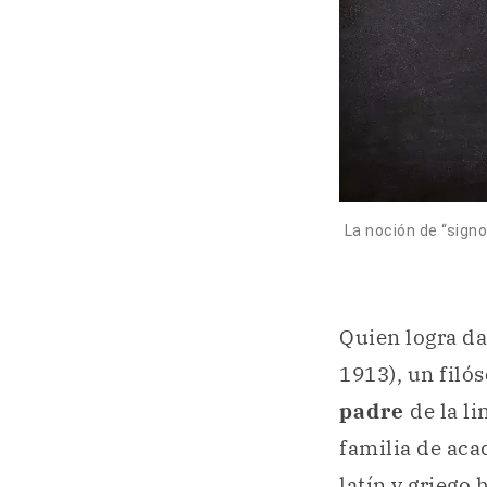
La noción de “signo
Quien logra da
1913), un filós
padre
de la l
familia de aca
latín y griego