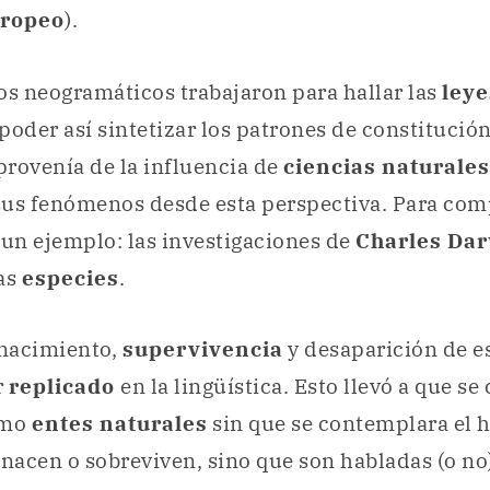
ropeo
).
os neogramáticos trabajaron para hallar las
ley
poder así sintetizar los patrones de constitución
rovenía de la influencia de
ciencias naturales
sus fenómenos desde esta perspectiva. Para com
un ejemplo: las investigaciones de
Charles Da
las
especies
.
nacimiento,
supervivencia
y desaparición de e
r
replicado
en la lingüística. Esto llevó a que se
omo
entes naturales
sin que se contemplara el 
 nacen o sobreviven, sino que son habladas (o no