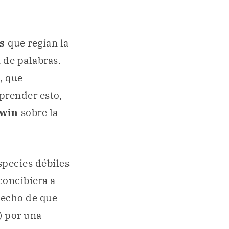
es
que regían la
 de palabras.
, que
prender esto,
rwin
sobre la
species débiles
 concibiera a
hecho de que
) por una