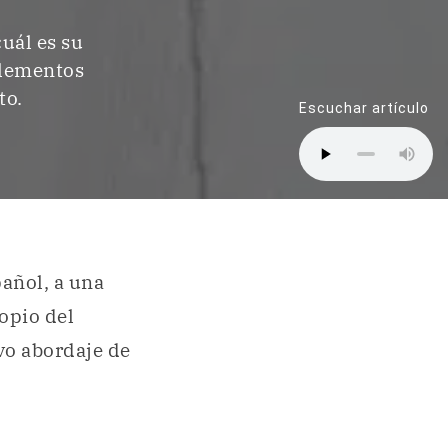
cuál es su
 elementos
to.
Escuchar artículo
pañol, a una
opio del
evo abordaje de