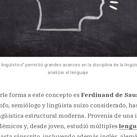
 lingüístico” permitió grandes avances en la disciplina de la lingü
analizar el lenguaje.
rle forma a este concepto es
Ferdinand de Sa
ofo, semiólogo y lingüista suizo considerado, has
ingüística estructural moderna. Provenía de una
démicos y, desde joven, estudió múltiples
lengu
 hasta sánscrito, incluyendo además inglés, alemá