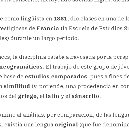
se como lingüista en
1881
, dio clases en una de l
restigiosas de
Francia
(la Escuela de Estudios S
les) durante un largo periodo.
ces, la disciplina estaba atravesada por la persp
neogramáticos
. El trabajo de este grupo de jóv
e base de
estudios comparados
, pues a fines d
la
similitud
(y, por ende, una procedencia en c
los del
griego
, el
latín
y el
sánscrito
.
camino al análisis, por comparación, de las leng
si existía una lengua
original
(que fue denomina