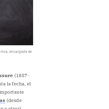
ística, encargada de
ussure
(1857-
ta la fecha, el
 importante
as
(desde
n y otras).