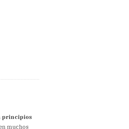
a
principios
z en muchos