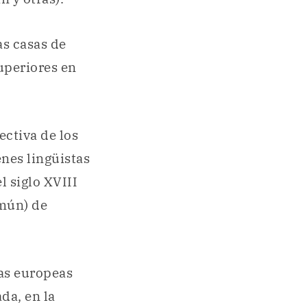
as casas de
uperiores en
ectiva de los
enes lingüistas
el siglo XVIII
omún) de
uas europeas
da, en la