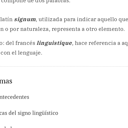
e compone de dos palabras:
 latín
signum
, utilizada para indicar aquello que
 o por naturaleza, representa a otro elemento.
o: del francés
linguistique
, hace referencia a a
con el lenguaje.
emas
antecedentes
cas del signo lingüístico