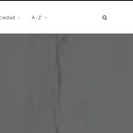
ciedad
A-Z