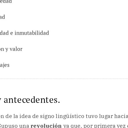
iedad
ad
dad e inmutabilidad
n y valor
ajes
y antecedentes.
n de la idea de signo lingüístico tuvo lugar haci
 Supuso una
revolución
ya que, por primera ve