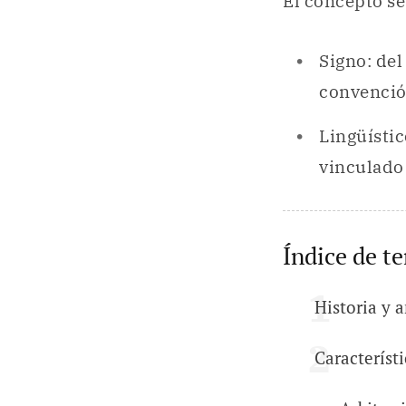
El concepto s
Signo: del
convención
Lingüístic
vinculado 
Índice de t
Historia y 
Característi