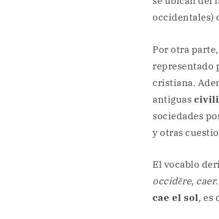
se ubican del 
occidentales) 
Por otra parte
representado 
cristiana. Ade
antiguas
civi
sociedades pos
y otras cuesti
El vocablo der
occidĕre
,
caer
cae el sol
, es 