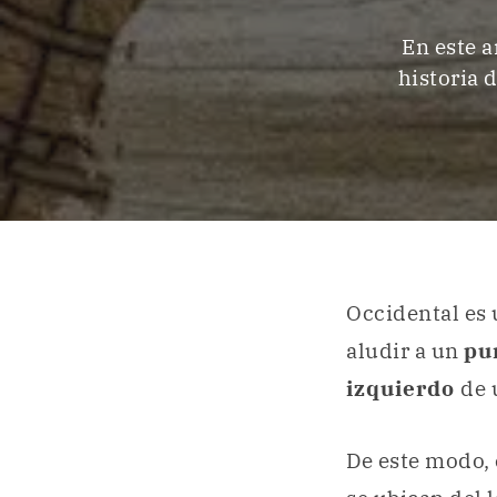
En este a
historia 
Occidental es 
aludir a un
pu
izquierdo
de 
De este modo, 