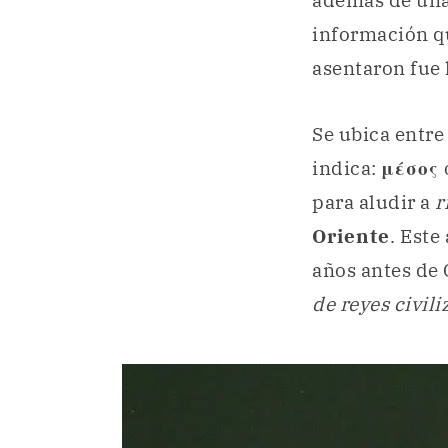
además de una 
información qu
asentaron fue 
Se ubica entre 
indica:
μέσος
para aludir a
r
Oriente
. Este
años antes de 
de reyes civil