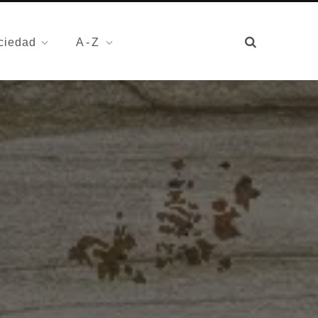
ciedad
A-Z