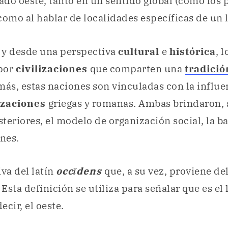
lado oeste, tanto en un sentido global (como los 
como al hablar de localidades específicas de un l
, y desde una perspectiva
cultural
e
histórica
, 
por
civilizaciones
que comparten una
tradició
más, estas naciones son vinculadas con la influe
lizaciones
griegas y romanas. Ambas brindaron, a
teriores, el modelo de organización social, la ba
ones.
iva del latín
occĭdens
que, a su vez, proviene de
. Esta definición se utiliza para señalar que es e
decir, el oeste.