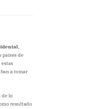
cidental
,
s países de
 estas
aban a tomar
 de lo
como resultado