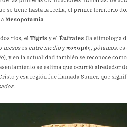
de las primeras civilizaciones humanas. De acu
e se tiene hasta la fecha, el primer territorio d
la
Mesopotamia
.
dos ríos, el
Tigris
y el
Éufrates
(la etimología 
o
mesos
es
entre medio
y
ποταμός
,
pótamos
, es
ío
), y en la actualidad también se reconoce com
 asentamiento se estima que ocurrió alrededor d
Cristo y esa región fue llamada Sumer, que signi
izados
.