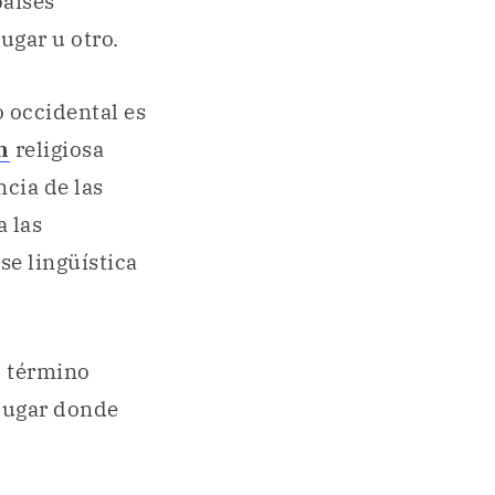
países
ugar u otro.
lo occidental es
n
religiosa
ncia de las
 las
se lingüística
l término
l lugar donde