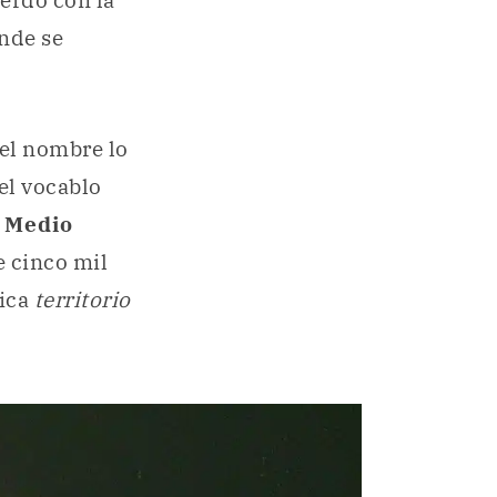
erdo con la
onde se
del nombre lo
 el vocablo
o
Medio
e cinco mil
fica
territorio