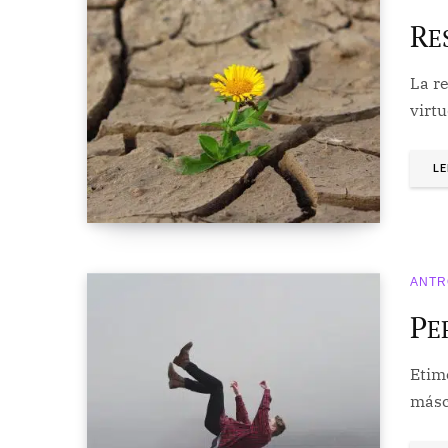
R
E
La r
virt
LE
ANTR
P
E
Etimo
másca