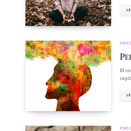
LE
PSIC
P
E
El co
capiō
LE
PSIC