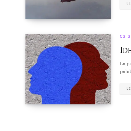
LE
CS. 
I
D
La pa
pala
LE