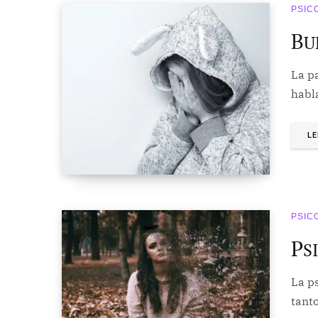
PSIC
B
U
La p
habla
LE
PSIC
P
S
La ps
tanto