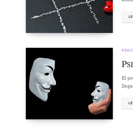
LE
PSIC
P
S
El ps
llega
LE