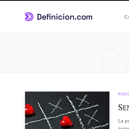
C
C
PSIC
S
E
La pa
ánim