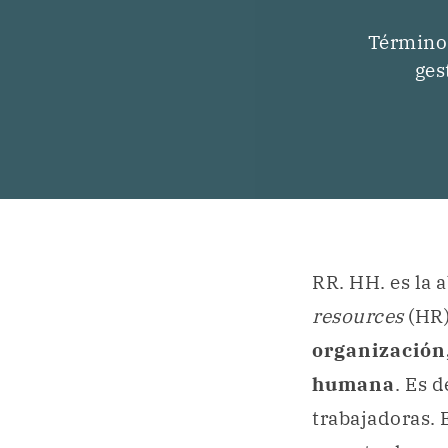
Término 
ges
RR. HH. es la 
resources
(HR)
organización,
humana
. Es 
trabajadoras. 