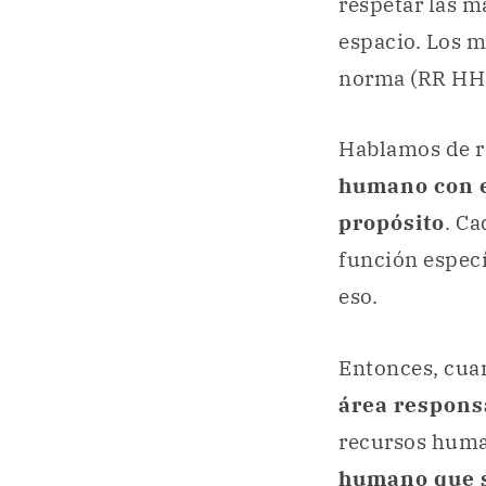
respetar las m
espacio. Los m
norma (RR HH
Hablamos de r
humano con e
propósito
. C
función especí
eso.
Entonces, cua
área respons
recursos huma
humano que s