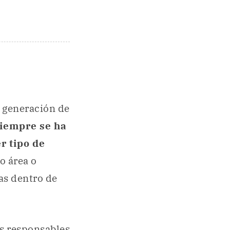
 generación de
iempre se ha
r tipo de
o área o
as dentro de
as responsables