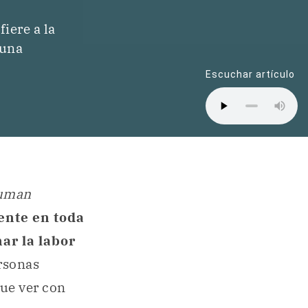
iere a la
 una
Escuchar artículo
uman
ente en toda
ar la labor
ersonas
que ver con