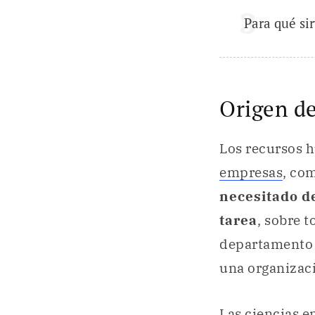
Para qué si
Origen de
Los recursos 
empresas
, co
necesitado d
tarea
, sobre 
departamento q
una organizac
Las ciencias e