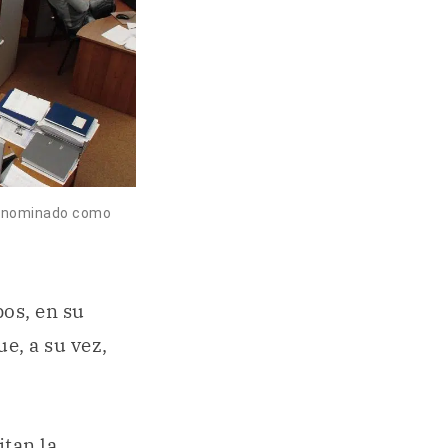
denominado como
os, en su
e, a su vez,
itan la