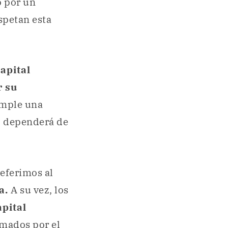
o por un
spetan esta
capital
r su
umple una
ad dependerá de
eferimos al
a.
A su vez, los
pital
omados por el