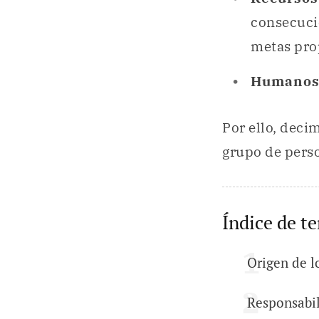
consecució
metas pro
Humano
Por ello, deci
grupo de perso
Índice de t
Origen de l
Responsabi