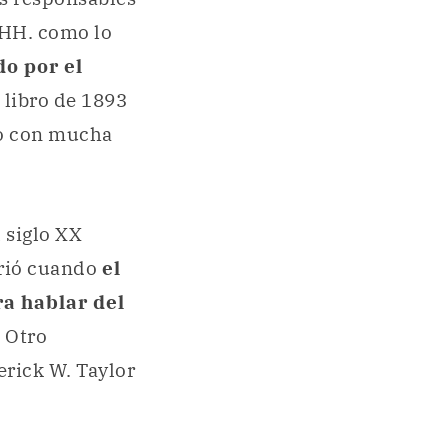
 HH. como lo
do por el
 libro de 1893
to con mucha
l siglo XX
rrió cuando
el
a hablar del
. Otro
erick W. Taylor