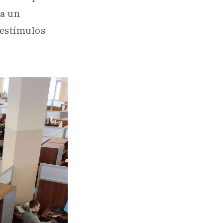
za un
 estímulos