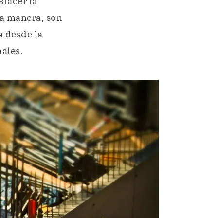
sfacer la
ta manera, son
a desde la
nales.