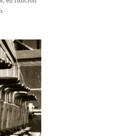
s, en función
o.