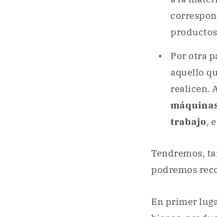
correspon
productos 
Por otra p
aquello qu
realicen. 
máquinas
trabajo
, 
Tendremos, t
podremos reco
En primer luga