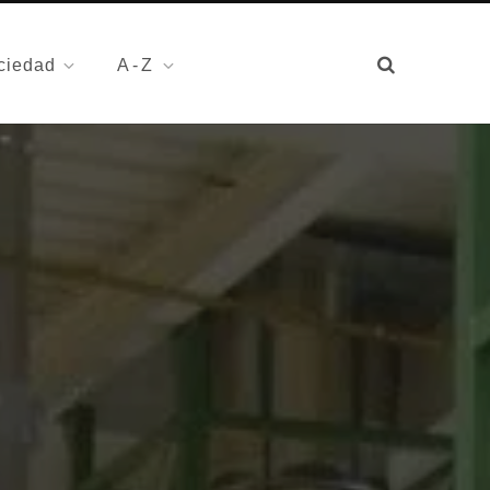
ciedad
A-Z