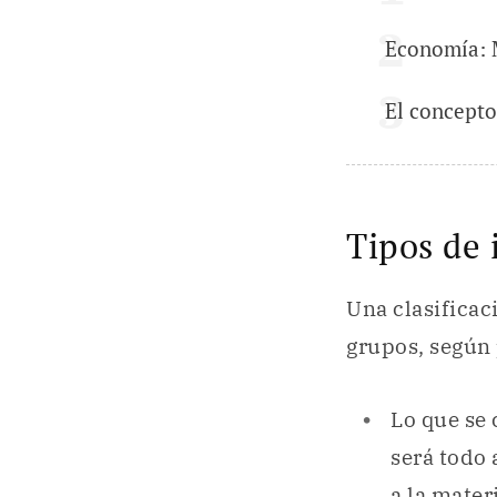
Economía: 
El concepto
Tipos de 
Una clasificac
grupos, según 
Lo que se
será todo 
a la mater