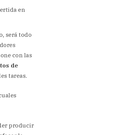
ertida en
o, será todo
adores
ione con las
tos de
les tareas.
 cuales
der producir