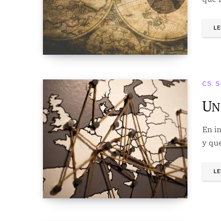
LE
CS. 
U
N
En in
y qu
LE