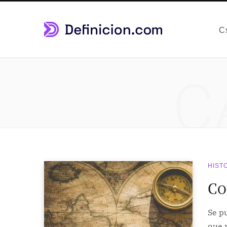
C
C
HIST
C
O
Se pu
que 