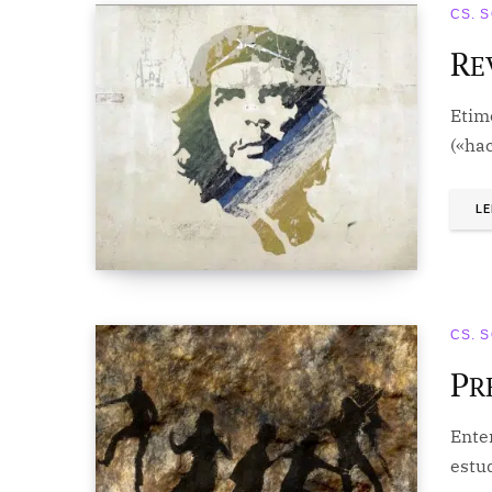
CS. 
R
E
Etimo
(«hac
LE
CS. 
P
R
Enten
estud