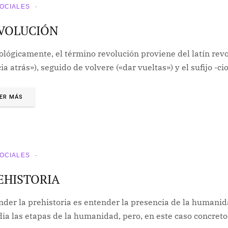
SOCIALES
VOLUCIÓN
lógicamente, el término revolución proviene del latín revol
ia atrás»), seguido de volvere («dar vueltas») y el sufijo -ci
ER MÁS
SOCIALES
EHISTORIA
der la prehistoria es entender la presencia de la humanida
ia las etapas de la humanidad, pero, en este caso concreto