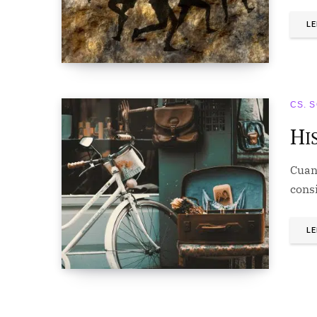
LE
CS. 
H
I
Cuan
cons
LE