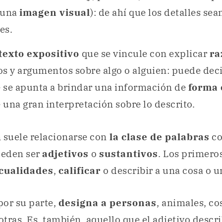
 una
imagen visual
): de ahí que los detalles se
es.
texto expositivo
que se vincule con explicar
ra
s y argumentos sobre algo o alguien: puede deci
 se apunta a brindar una información de
forma 
una gran interpretación sobre lo descrito.
 suele relacionarse con
la clase de palabras
co
ueden ser
adjetivos
o
sustantivos
. Los primeros
cualidades
,
calificar
o describir a una cosa o un
por su parte,
designa a personas
, animales, co
otras. Es, también, aquello que el adjetivo descr