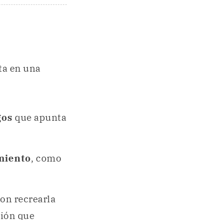
ta en una
gos
que apunta
miento
, como
con recrearla
ción que