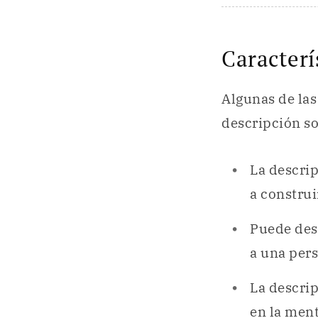
Caracterí
Algunas de la
descripción so
La descri
a constru
Puede des
a una per
La descri
en la ment