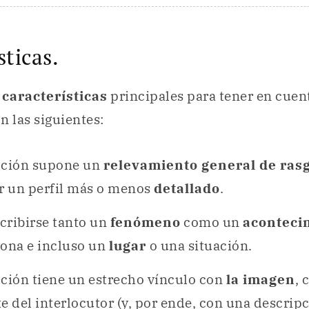
sticas.
s
características
principales para tener en cuen
n las siguientes:
pción supone un
relevamiento general de ras
ir un perfil más o menos
detallado
.
cribirse tanto un
fenómeno
como un
aconteci
sona e incluso un
lugar
o una situación.
pción tiene un estrecho vínculo con
la imagen
, 
e del interlocutor (y, por ende, con una descrip