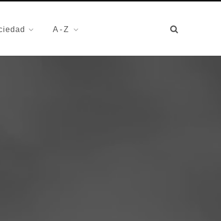
ciedad
A-Z