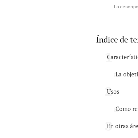
La descrip
Índice de t
Característi
La objet
Usos
Como rec
En otras ár