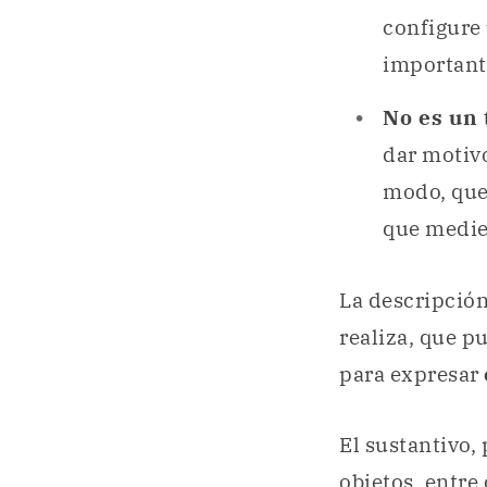
configure
important
No es un 
dar motivo
modo, que
que medie 
La descripción
realiza, que p
para expresar
El sustantivo, 
objetos, entre 