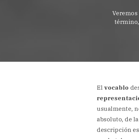
Veremos a
término,
El
vocablo
des
representac
usualmente, no
absoluto, de l
descripción es