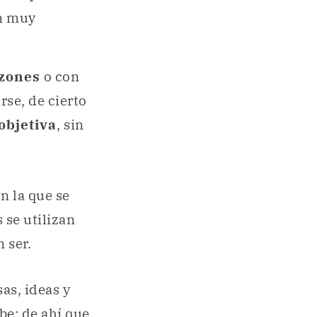
an muy
zones
o con
rse, de cierto
objetiva
, sin
n la que se
 se utilizan
 ser.
sas, ideas y
ibe: de ahí que