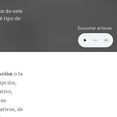
os de este
é tipo de
Escuchar artículo
ación
o la
ipción,
tivo,
 su
ativos, de