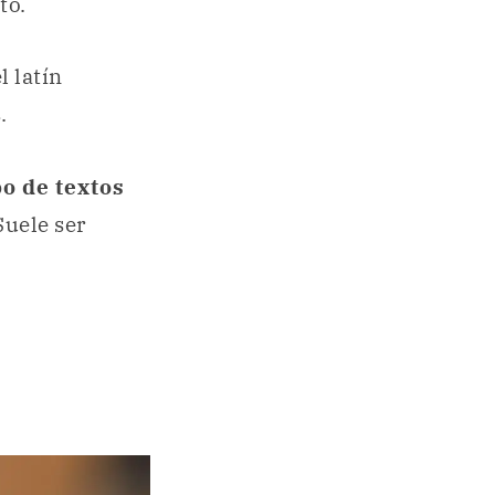
to.
l latín
.
po de textos
Suele ser