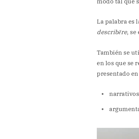
modo tal que s
La palabra es 
describĕre
, se
También se uti
en los que se 
presentado en 
narrativos
argumenta