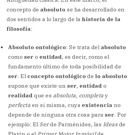
concepto de
absoluto
se ha desarrollado en
dos sentidos a lo largo de la
historia de la
filosofía
:
Absoluto ontológico
: Se trata del
absoluto
como
ser
o
entidad
, es decir, como el
fundamento último de toda posibilidad de
ser
. El
concepto ontológico
de
lo absoluto
supone que existe un
ser
,
entidad
o
realidad
que es
absoluta
,
completa
y
perfecta
en sí misma, cuya
existencia
no
depende de ninguna otra cosa para
ser
. Por
ejemplo: El
Ser
de Parménides, las
Ideas
de
Platón o el
Primer Motor Inmóvil
de