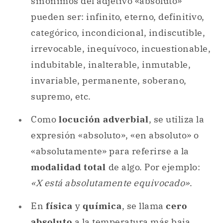
sinónimos del adjetivo «absoluto»
pueden ser: infinito, eterno, definitivo,
categórico, incondicional, indiscutible,
irrevocable, inequívoco, incuestionable,
indubitable, inalterable, inmutable,
invariable, permanente, soberano,
supremo, etc.
Como
locución adverbial
, se utiliza la
expresión «absoluto», «en absoluto» o
«absolutamente» para referirse a la
modalidad total
de algo. Por ejemplo:
«X está absolutamente equivocado»
.
En
física
y
química
, se llama
cero
absoluto
a la temperatura más baja