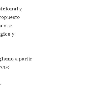
sicional
y
propuesto
ca
y se
ógico
y
ogismo
a partir
on»
:
.