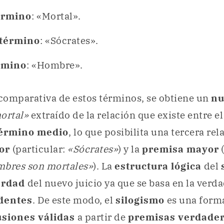
érmino
: «Mortal».
término
: «Sócrates».
rmino
: «Hombre».
 comparativa de estos términos, se obtiene un
nu
ortal»
extraído de la relación que existe entre e
érmino medio
, lo que posibilita una tercera rel
or
(particular:
«Sócrates»
) y la
premisa mayor
(
mbres son mortales»
). La
estructura lógica
del
erdad
del nuevo juicio ya que se basa en la verda
edentes
. De este modo, el
silogismo
es una forma
usiones válidas
a partir de
premisas verdade