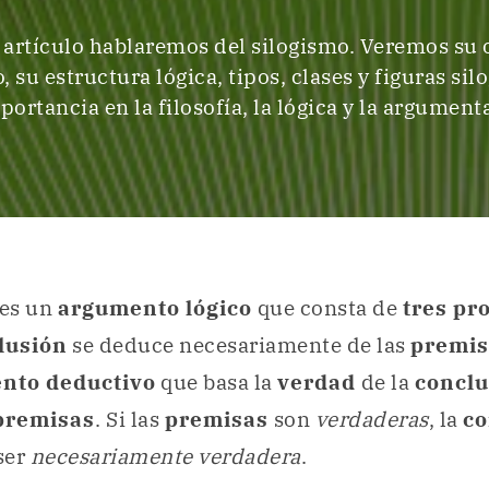
 artículo hablaremos del silogismo. Veremos su 
, su estructura lógica, tipos, clases y figuras silo
portancia en la filosofía, la lógica y la argument
es un
argumento lógico
que consta de
tres pr
lusión
se deduce necesariamente de las
premis
nto deductivo
que basa la
verdad
de la
concl
premisas
. Si las
premisas
son
verdaderas
, la
co
 ser
necesariamente verdadera
.