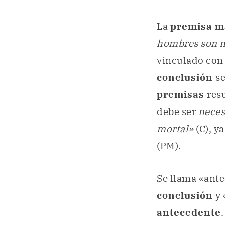
La
premisa m
hombres son m
vinculado con 
conclusión
s
premisas
res
debe ser
neces
mortal»
(C), y
(PM).
Se llama «ante
conclusión
y
antecedente
.