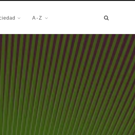
ciedad
A-Z