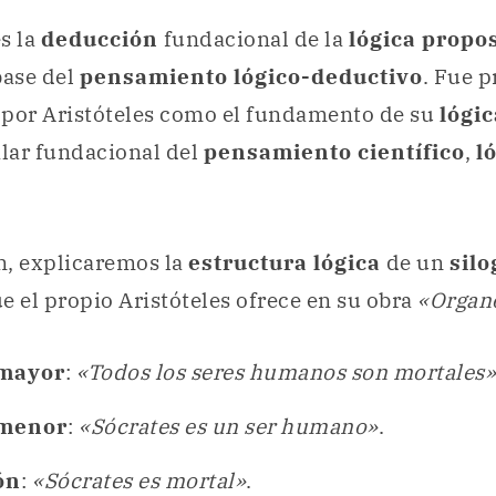
s la
deducción
fundacional de la
lógica propo
base del
pensamiento lógico-deductivo
. Fue 
 por Aristóteles como el fundamento de su
lógi
ilar fundacional del
pensamiento científico
,
l
n, explicaremos la
estructura lógica
de un
sil
e el propio Aristóteles ofrece en su obra
«Organ
mayor
:
«Todos los seres humanos son mortales»
 menor
:
«Sócrates es un ser humano»
.
ón
:
«Sócrates es mortal»
.