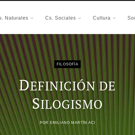
s. Naturales
Cs. Sociales
Cultura
So
FILOSOFÍA
D
EFINICIÓN DE
S
ILOGISMO
POR
EMILIANO MARTÍN ACI