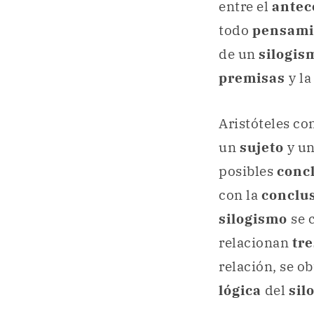
entre el
antec
todo
pensamie
de un
silogi
premisas
y l
Aristóteles co
un
sujeto
y u
posibles
conc
con la
conclu
silogismo
se
relacionan
tre
relación, se o
lógica
del
sil