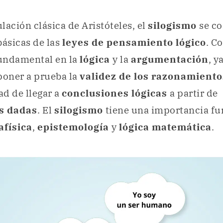
lación clásica de Aristóteles, el
silogismo
se co
básicas de las
leyes de pensamiento lógico
. C
undamental en la
lógica
y la
argumentación
, y
poner a prueba la
validez de los razonamiento
ad de llegar a
conclusiones lógicas
a partir de
s dadas
. El
silogismo
tiene una importancia f
afísica
,
epistemología
y
lógica matemática
.