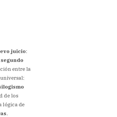
evo juicio
:
l
segundo
ación entre la
universal:
silogismo
d de los
 lógica de
ras
.