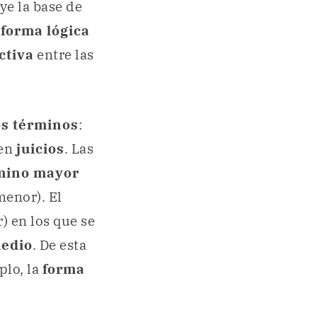
ye la base de
a
forma lógica
ctiva
entre las
s términos
:
 en
juicios
. Las
mino mayor
menor). El
 en los que se
edio
. De esta
plo, la
forma