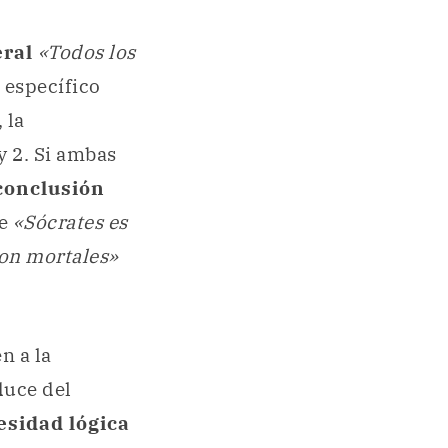
eral
«Todos los
 específico
 la
y 2. Si ambas
conclusión
ue
«Sócrates es
on mortales»
n a la
duce del
esidad lógica