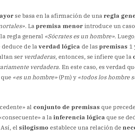
ayor
se basa en la afirmación de una
regla gen
ortales»
. La
premisa menor
introduce un caso
la regla general
«Sócrates es un hombre»
. Luego,
e deduce de la
verdad lógica
de las
premisas
1 
ultan ser
verdaderas
, entonces, se infiere que la
ariamente verdadera
. En este caso, es verdad q
a que
«es un hombre»
(Pm) y
«todos los hombre s
cedente» al
conjunto de premisas
que precede
 «consecuente» a la
inferencia lógica
que se de
 Así, el
silogismo
establece una relación de
nec