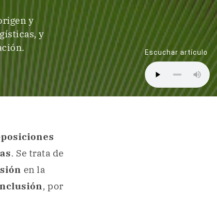
origen y
gísticas, y
ación.
Escuchar artículo
oposiciones
as
. Se trata de
usión
en la
nclusión
, por