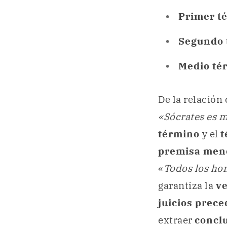
Primer t
Segundo 
Medio té
De la relación
«Sócrates es m
término
y el
t
premisa men
«
Todos los ho
garantiza la
v
juicios prec
extraer
concl