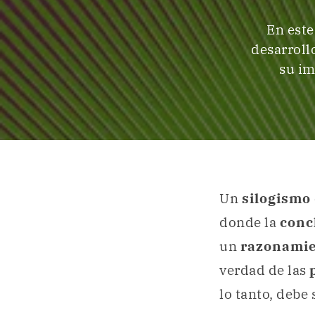
En este
desarrollo
su im
Un
silogismo
donde la
conc
un
razonamie
verdad de las
lo tanto, debe