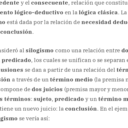
edente
y el
consecuente
, relación que constitu
nto lógico-deductivo
en la
lógica clásica
. L
smo
está dada por la relación de
necesidad dedu
a
conclusión
.
nsideró al
silogismo
como una relación entre
do
n
predicado
, los cuales se unifican o se separan
lusiones
se dan a partir de una relación del
tér
sión
a través de un
término medio
(la premisa 
 compone de
dos juicios
(premisa mayor y menor)
s términos
:
sujeto
,
predicado
y un
término m
btiene un nuevo juicio: la
conclusión
. En el ejem
ogismo
se vería así: