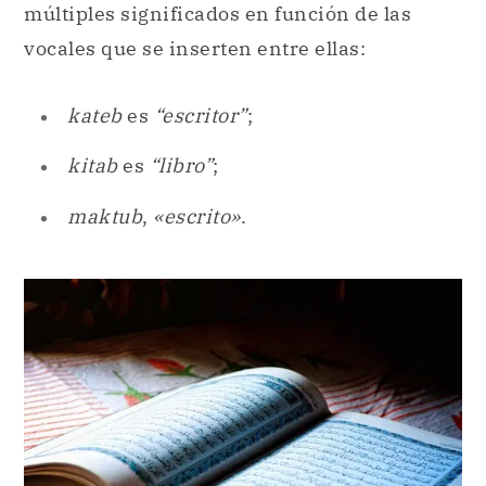
múltiples significados en función de las
vocales que se inserten entre ellas:
kateb
es
“escritor”
;
kitab
es
“libro”
;
maktub
,
«escrito»
.