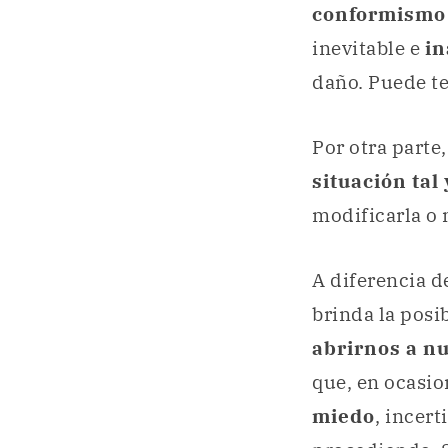
conformism
inevitable e
in
daño. Puede t
Por otra parte
situación tal
modificarla o 
A diferencia 
brinda la posi
abrirnos a n
que, en ocasio
miedo
, incer