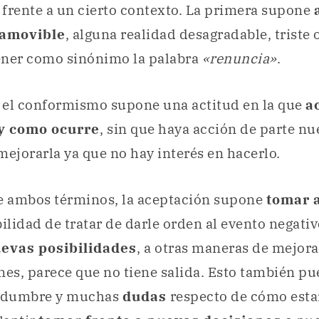
o
frente a un cierto contexto. La primera supone
amovible
, alguna realidad desagradable, triste
ener como sinónimo la palabra
«renuncia»
.
, el conformismo supone una actitud en la que
a
 y como ocurre
, sin que haya acción de parte nu
mejorarla ya que no hay interés en hacerlo.
de ambos términos, la aceptación supone
tomar 
bilidad de tratar de darle orden al evento negati
uevas posibilidades
, a otras maneras de mejora
nes, parece que no tiene salida. Esto también p
tidumbre y muchas
dudas
respecto de cómo est