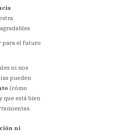
ncia
estra
sagradables
 para el futuro
ales ni nos
cias pueden
nto
(cómo
y que está bien
rramientas.
ción ni