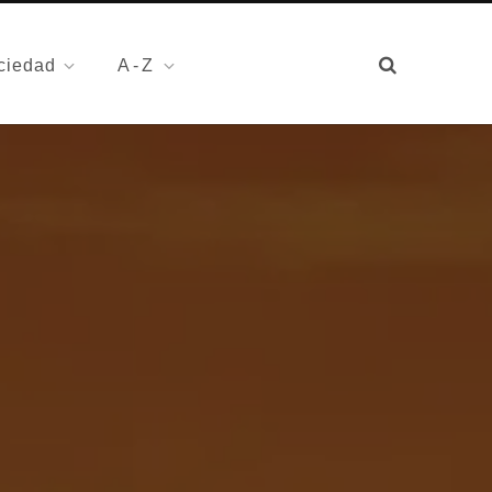
ciedad
A-Z