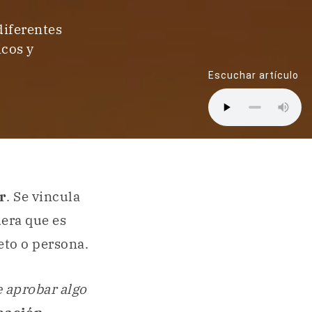
diferentes
icos y
Escuchar artículo
r
. Se vincula
dera que es
eto o persona.
e aprobar algo