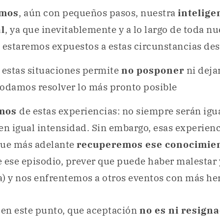
amos
, aún con pequeños pasos, nuestra
intelige
l
, ya que inevitablemente y a lo largo de toda nu
a estaremos expuestos a estas circunstancias de
 estas situaciones permite
no posponer
ni dejar
podamos resolver lo más pronto posible
mos
de estas experiencias: no siempre serán igu
en igual intensidad. Sin embargo, esas experien
que más adelante
recuperemos ese conocimie
 ese episodio, prever que puede haber malestar 
a) y nos enfrentemos a otros eventos con más he
 en este punto, que aceptación
no es ni resigna