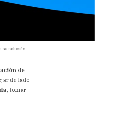
 su solución.
uación
de
jar de lado
ida
, tomar