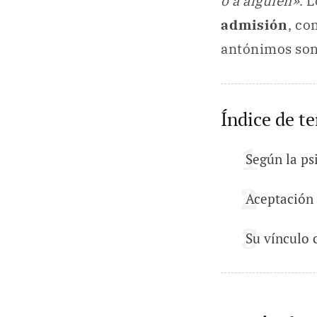
o a alguien»
. 
admisión
, co
antónimos son
Índice de t
Según la ps
Aceptación 
Su vínculo 