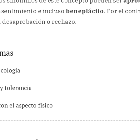
Los sinónimos de este concepto pueden ser
apro
nsentimiento e incluso
beneplácito
. Por el cont
 desaprobación o rechazo.
emas
icología
y tolerancia
con el aspecto físico