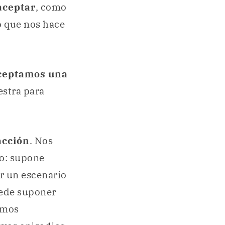
aceptar
, como
 o que nos hace
ceptamos una
estra para
acción
. Nos
vo: supone
r un escenario
uede suponer
amos