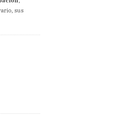
bación
,
rario, sus