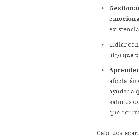
Gestion
emociona
existenci
Lidiar con
algo que 
Aprende
afectarán 
ayudar a 
salimos de
que ocurr
Cabe destacar,