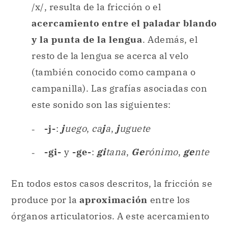
/x/, resulta de la fricción o el
acercamiento entre el paladar blando
y la punta de la lengua
. Además, el
resto de la lengua se acerca al velo
(también conocido como campana o
campanilla). Las grafías asociadas con
este sonido son las siguientes:
-j-
:
j
uego
,
ca
j
a
,
j
uguete
-gi-
y
-ge-
:
gi
tana
,
Ge
rónimo
,
ge
nte
En todos estos casos descritos, la fricción se
produce por la
aproximación
entre los
órganos articulatorios. A este acercamiento