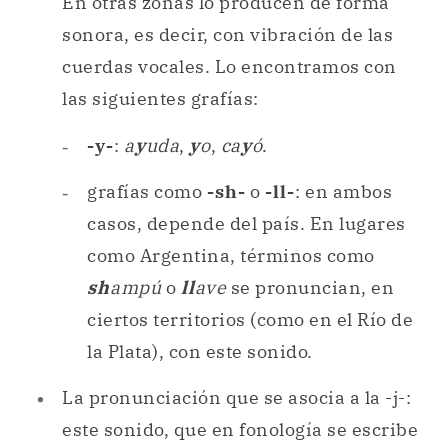
En otras zonas lo producen de forma
sonora, es decir, con vibración de las
cuerdas vocales. Lo encontramos con
las siguientes grafías:
-y-
:
a
y
uda
,
y
o
,
ca
y
ó
.
grafías como
-sh-
o
-ll-
: en ambos
casos, depende del país. En lugares
como Argentina, términos como
sh
ampú
o
ll
ave
se pronuncian, en
ciertos territorios (como en el Río de
la Plata), con este sonido.
La pronunciación que se asocia a la -j-:
este sonido, que en fonología se escribe