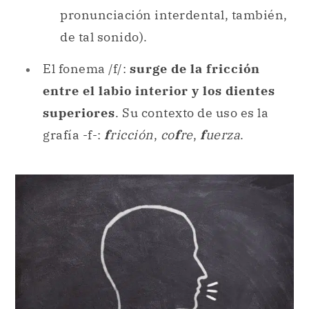
pronunciación interdental, también,
de tal sonido).
El fonema /f/:
surge de la fricción
entre el labio interior y los dientes
superiores
. Su contexto de uso es la
grafía -f-:
f
ricción
,
co
f
re
,
f
uerza
.