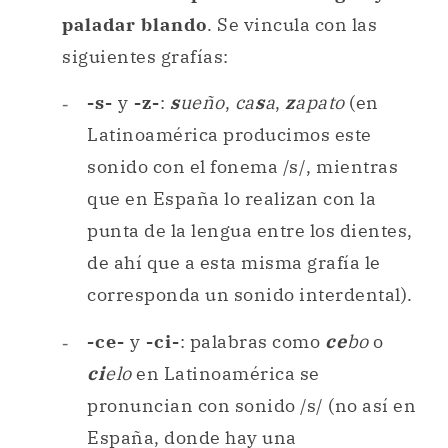
paladar blando
. Se vincula con las
siguientes grafías:
-s-
y
-z-
:
s
ueño
,
ca
s
a
,
z
apato
(en
Latinoamérica producimos este
sonido con el fonema /s/, mientras
que en España lo realizan con la
punta de la lengua entre los dientes,
de ahí que a esta misma grafía le
corresponda un sonido interdental).
-ce-
y
-ci-
: palabras como
ce
bo
o
ci
elo
en Latinoamérica se
pronuncian con sonido /s/ (no así en
España, donde hay una