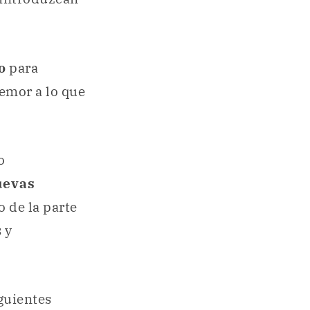
o
para
emor a lo que
o
uevas
o de la parte
 y
iguientes