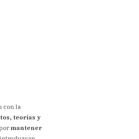
 con la
os, teorías y
 por
mantener
e introduzcan