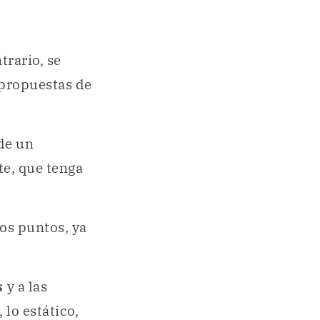
trario, se
 propuestas de
 de un
te, que tenga
ros puntos, ya
s
y a las
 lo estático,