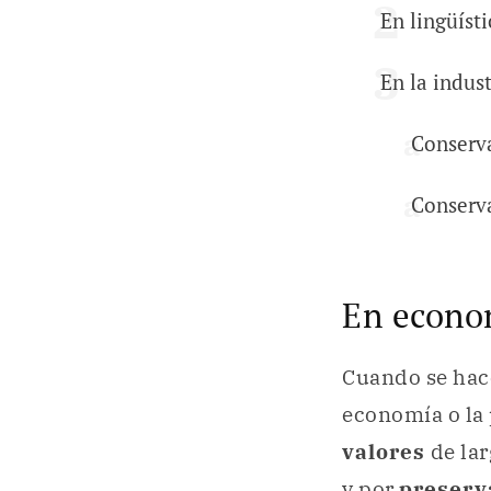
En lingüísti
En la indus
Conserv
Conserva
En econom
Cuando se hace
economía o la 
valores
de lar
y por
preserv