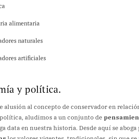
ca
tria alimentaria
adores naturales
dores artificiales
ía y política.
 alusión al concepto de conservador en relación
política, aludimos a un conjunto de
pensamient
ga data en nuestra historia. Desde aquí se aboga
ar
los valores vigentes, tradicionales, sin que s