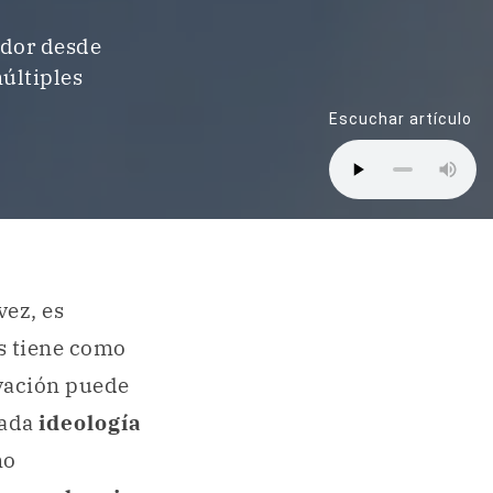
ador desde
últiples
Escuchar artículo
vez, es
s tiene como
rvación puede
nada
ideología
mo