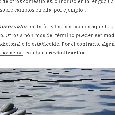
s
de otros comestibles) o incluso en la lengua (la
sobre cambios en ella, por ejemplo).
onservātor
, en latín, y hacía alusión a aquello 
go. Otros sinónimos del término pueden ser
mod
radicional o lo establecido. Por el contrario, alg
nnovación
, cambio o
revitalización
.