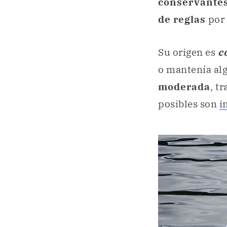
conservante
de reglas
por 
Su origen es
c
o mantenía al
moderada
, t
posibles son
i