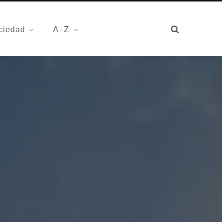
ciedad
A-Z