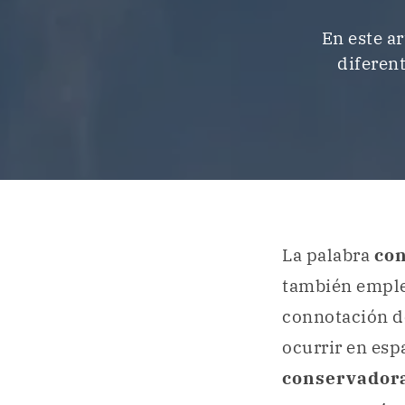
En este a
diferen
La palabra
co
también emple
connotación d
ocurrir en esp
conservador