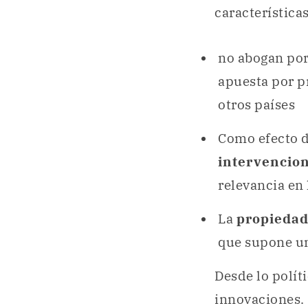
características
no abogan por
apuesta por p
otros países
Como efecto de
intervencio
relevancia en 
La
propiedad
que supone un
Desde lo polít
innovaciones. E